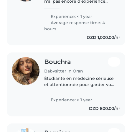
n’ai pas encore d’expérience
professionnelle dans la garde
d’enfants, mais j’ai grandi
Experience: < 1 year
entourée d’eux. J’ai 24 nièces et
Average response time: 4
neveux et je m’occupe
hours
d’enfants..
DZD 1,000.00/hr
Bouchra
Babysitter in Oran
Étudiante en médecine sérieuse
et attentionnée pour garder vos
enfants en toute sécurité. Je suis
étudiante en médecine,
Experience: > 1 year
sérieuse, douce et responsable,
DZD 800.00/hr
avec un grand amour pour les..