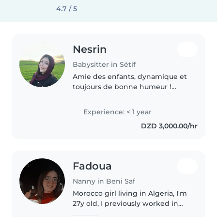
4.7 / 5
Nesrin
Babysitter in Sétif
Amie des enfants, dynamique et
toujours de bonne humeur !
J'aime organiser des jeux,
raconter des histoires et créer
Experience: < 1 year
des moments amusants tout en
DZD 3,000.00/hr
assurant la sécurité et le confort..
Fadoua
Nanny in Beni Saf
Morocco girl living in Algeria, I'm
27y old, I previously worked in
Morocco _tunes_turkia_Cyprus-