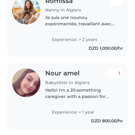
Romissa
Nanny in Algiers
Je suis une nounou
expérimentée, travaillant avec
des enfants de tous âges depuis
2 ans. Diplômée en soins
Experience: > 2 years
infirmiers, je suis certifiée en
DZD 1,000.00/hr
premiers secours et j'ai de
l'expérience..
Nour amel
1
Babysitter in Algiers
Hello! I'm a 20-something
caregiver with a passion for
working with children. I have
experience caring for babies,
Experience: < 1 year
toddlers, and preschoolers, and
DZD 800.00/hr
I'm comfortable assisting with
homework,..