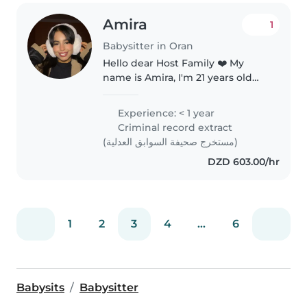
Amira
1
Babysitter in Oran
Hello dear Host Family ❤️ My
name is Amira, I'm 21 years old
from Algeria, and I'm looking for
a 6–12 month au pair position. I'm
Experience: < 1 year
caring, responsible, and patient,
Criminal record extract
with experience..
(مستخرج صحيفة السوابق العدلية)
DZD 603.00/hr
1
2
3
4
...
6
Babysits
Babysitter