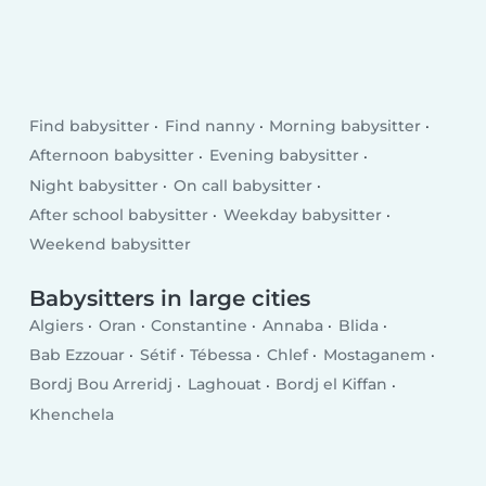
Find babysitter
Find nanny
Morning babysitter
Afternoon babysitter
Evening babysitter
Night babysitter
On call babysitter
After school babysitter
Weekday babysitter
Weekend babysitter
Babysitters in large cities
Algiers
Oran
Constantine
Annaba
Blida
Bab Ezzouar
Sétif
Tébessa
Chlef
Mostaganem
Bordj Bou Arreridj
Laghouat
Bordj el Kiffan
Khenchela