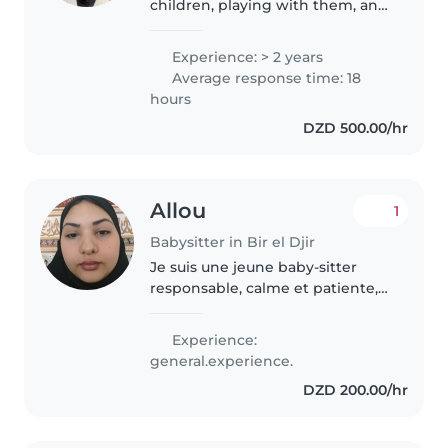
children, playing with them, and
helping them feel happy and
safe. I am caring, patient, and
Experience: > 2 years
reliable, and I would be
Average response time: 18
delighted to be part of a warm
hours
family.
DZD 500.00/hr
Allou
1
Babysitter in Bir el Djir
Je suis une jeune baby-sitter
responsable, calme et patiente,
idéale pour s'occuper de vos
enfants en bas âge et en âge
Experience:
préscolaire. J'ai de l'expérience
general.experience.
avec les enfants ayant des..
DZD 200.00/hr