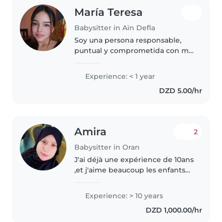
María Teresa
Babysitter in Aïn Defla
Soy una persona responsable,
puntual y comprometida con mi
trabajo. Me caracterizo por tener
una actitud positiva, ser
Experience: < 1 year
respetuosa y adaptarme con
DZD 5.00/hr
facilidad a nuevos desafíos.
Disfruto..
Amira
2
Babysitter in Oran
J'ai déjà une expérience de 10ans
,et j'aime beaucoup les enfants
,et je suis libre toute la semaine
et les weekends,et j'ai
Experience: > 10 years
l'expérience avec les enfants
DZD 1,000.00/hr
ayant des besoins spéciaux,et..