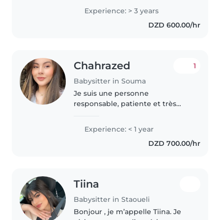
وقد عملت مع أطفال ذوي احتياجات خاصة
Experience: > 3 years
مثل الضعف البدني، الصرع، السكري،..
DZD 600.00/hr
Chahrazed
1
Babysitter in Souma
Je suis une personne
responsable, patiente et très
attentive aux besoins des
enfants. J'ai un bon sens de
Experience: < 1 year
l'organisation et je sais gérer
DZD 700.00/hr
différentes situations avec calme
et bienveillance...
Tiina
Babysitter in Staoueli
Bonjour , je m’appelle Tiina. Je