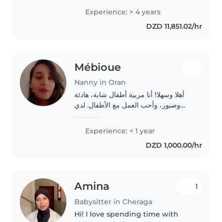
egypte _algérien And now I'm
Experience: > 4 years
looking for a family from a
DZD 11,851.02/hr
country where I don't need..
Mébioue
Nanny in Oran
أهلا وسهلا! أنا مربية أطفال شابة، هادئة
وصبور، وأحب العمل مع الأطفال. لدي
خبرة في رعاية الأطفال الصغار، خاصة مع
الأطفال الذين يعانون من ADHD،
Experience: < 1 year
الحساسية الغذائية، اضطراب الوسواس
DZD 1,000.00/hr
القهري،..
Amina
1
Babysitter in Cheraga
Hi! I love spending time with