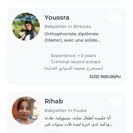
Youssra
Babysitter in Birtouta
Orthophoniste diplômée
(Master), avec une solide
expérience auprès des enfants à
travers diverses associations :
Experience: > 5 years
Plogging Association Algeria
Criminal record extract
(Comité Junior), Noia for Kids,
(مستخرج صحيفة السوابق العدلية)
Felicartis_DZ..
DZD 900.00/hr
Rihab
Babysitter in Fouka
أنا جليسة أطفال شابة، مسؤولية، هادئة
وذكية. لدي خبرة لمدة ثلاث سنوات في
رعاية الرضع. لدي شهادة الإسعافات الأولية